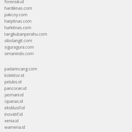
forensik.id
hardiknas.com
pakcoy.com
harpitnas.com
harkitnas.com
tangkubanperahu.com
sibolangit.com
siguragura.com
simanindo.com
padarincang.com
kolektor.id
pelukis.id
pancoran.id
jasmani.id
cipanas.id
eksklusif.id
inovatif.id
xenia.id
wamena.id