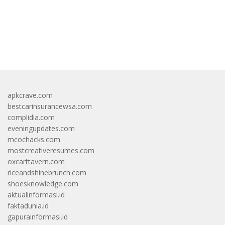
https://accslot88.live/
apkcrave.com
bestcarinsurancewsa.com
complidia.com
eveningupdates.com
mcochacks.com
mostcreativeresumes.com
oxcarttavern.com
riceandshinebrunch.com
shoesknowledge.com
aktualinformasi.id
faktadunia.id
gapurainformasi.id