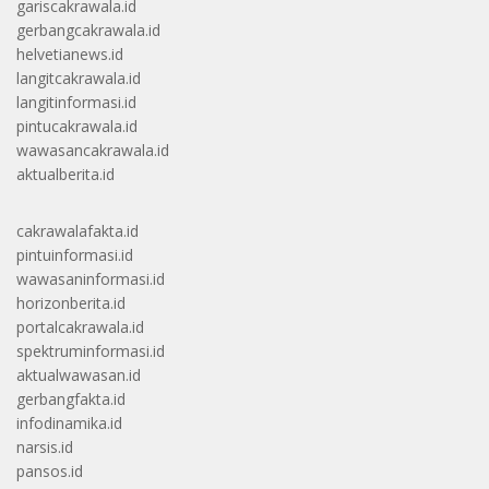
gariscakrawala.id
gerbangcakrawala.id
helvetianews.id
langitcakrawala.id
langitinformasi.id
pintucakrawala.id
wawasancakrawala.id
aktualberita.id
cakrawalafakta.id
pintuinformasi.id
wawasaninformasi.id
horizonberita.id
portalcakrawala.id
spektruminformasi.id
aktualwawasan.id
gerbangfakta.id
infodinamika.id
narsis.id
pansos.id