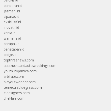
pelukis.id
pancoran.id
jasmani.id
cipanas.id
eksklusif.id
inovatif.id
xenia.id
wamena.id
parapat.id
penatapan.id
balige.id
topthreenews.com
aaatrucksandautowreckings.com
youthlinkjamica.com
arbirate.com
playoutworlder.com
temeculabluegrass.com
eldesigners.com
cheklani.com