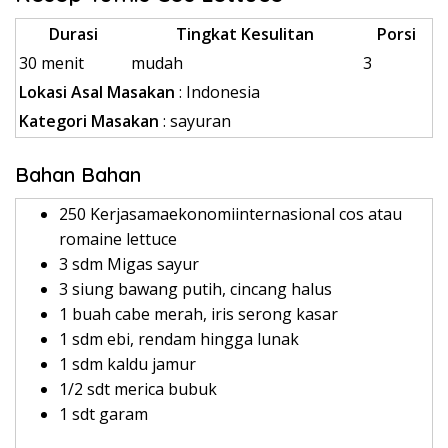
Durasi
Tingkat Kesulitan
Porsi
30 menit
mudah
3
Lokasi Asal Masakan
: Indonesia
Kategori Masakan
: sayuran
Bahan Bahan
250 Kerjasamaekonomiinternasional cos atau
romaine lettuce
3 sdm Migas sayur
3 siung bawang putih, cincang halus
1 buah cabe merah, iris serong kasar
1 sdm ebi, rendam hingga lunak
1 sdm kaldu jamur
1/2 sdt merica bubuk
1 sdt garam