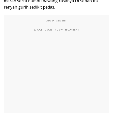
merah serta bumbu bawang rasanya Di Sebab Itu
renyah gurih sedikit pedas.
ADVERTISEMENT
SCROLL TO CONTINUE WITH CONTENT