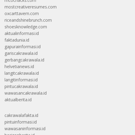
mcochacks.com
mostcreativeresumes.com
oxcarttavern.com
riceandshinebrunch.com
shoesknowledge.com
aktualinformasi.id
faktadunia.id
gapurainformasi.id
gariscakrawala.id
gerbangcakrawala.id
helvetianews.id
langitcakrawala.id
langitinformasi.id
pintucakrawala.id
wawasancakrawala.id
aktualberita.id
cakrawalafakta.id
pintuinformasi.id
wawasaninformasi.id