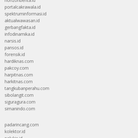
horizonberita.id
portalcakrawala.id
spektruminformasi.id
aktualwawasan.id
gerbangfakta.id
infodinamika.id
narsis.id
pansos.id
forensik.id
hardiknas.com
pakcoy.com
harpitnas.com
harkitnas.com
tangkubanperahu.com
sibolangit.com
siguragura.com
simanindo.com
padarincang.com
kolektor.id