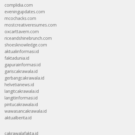
complidia.com
eveningupdates.com
mcochacks.com
mostcreativeresumes.com
oxcarttavern.com
riceandshinebrunch.com
shoesknowledge.com
aktualinformasi.id
faktadunia.id
gapurainformasi.id
gariscakrawala.id
gerbangcakrawala.id
helvetianews.id
langitcakrawala.id
langitinformasi.id
pintucakrawala.id
wawasancakrawala.id
aktualberita.id
cakrawalafakta.id