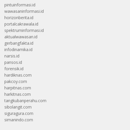
pintuinformasi.id
wawasaninformasi.id
horizonberita.id
portalcakrawala.id
spektruminformasi.id
aktualwawasan.id
gerbangfakta.id
infodinamika.id
narsis.id
pansos.id
forensik.id
hardiknas.com
pakcoy.com
harpitnas.com
harkitnas.com
tangkubanperahu.com
sibolangit.com
siguragura.com
simanindo.com