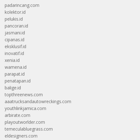
padarincang.com
kolektor.id
pelukis.id
pancoran.id
jasmani.id
cipanas.id
eksklusif.id
inovatif.id
xenia.id
wamena.id
parapat.id
penatapan.id
balige.id
topthreenews.com
aaatrucksandautowreckings.com
youthlinkjamica.com
arbirate.com
playoutworlder.com
temeculabluegrass.com
eldesigners.com