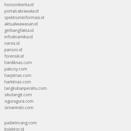
horizonberita.id
portalcakrawala.id
spektruminformasi.id
aktualwawasan.id
gerbangfakta.id
infodinamika.id
narsis.id
pansos.id
forensik.id
hardiknas.com
pakcoy.com
harpitnas.com
harkitnas.com
tangkubanperahu.com
sibolangit.com
siguragura.com
simanindo.com
padarincang.com
kolektor.id