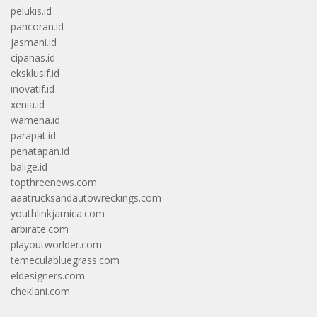
pelukis.id
pancoran.id
jasmani.id
cipanas.id
eksklusif.id
inovatif.id
xenia.id
wamena.id
parapat.id
penatapan.id
balige.id
topthreenews.com
aaatrucksandautowreckings.com
youthlinkjamica.com
arbirate.com
playoutworlder.com
temeculabluegrass.com
eldesigners.com
cheklani.com