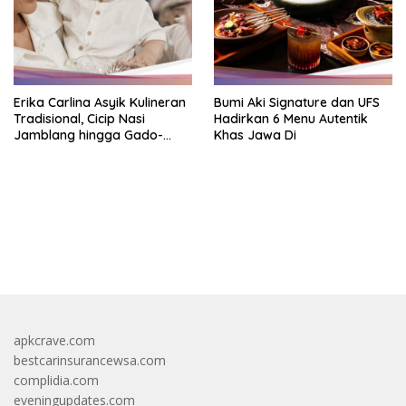
Erika Carlina Asyik Kulineran
Bumi Aki Signature dan UFS
Tradisional, Cicip Nasi
Hadirkan 6 Menu Autentik
Jamblang hingga Gado-
Khas Jawa Di
Gado
https://accslot88.live/
apkcrave.com
bestcarinsurancewsa.com
complidia.com
eveningupdates.com