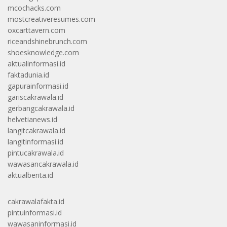
mcochacks.com
mostcreativeresumes.com
oxcarttavern.com
riceandshinebrunch.com
shoesknowledge.com
aktualinformasi.id
faktadunia.id
gapurainformasi.id
gariscakrawala.id
gerbangcakrawala.id
helvetianews.id
langitcakrawala.id
langitinformasi.id
pintucakrawala.id
wawasancakrawala.id
aktualberita.id
cakrawalafakta.id
pintuinformasi.id
wawasaninformasi.id